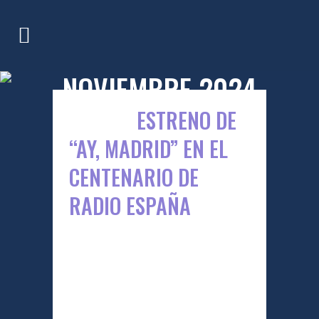
NOVIEMBRE 2024
09 NOV
ESTRENO DE
“AY, MADRID” EN EL
CENTENARIO DE
RADIO ESPAÑA
El pasado 8 de noviembre, Pipo
Prendes presentó en directo su
nueva canción "Ay, Madrid"
durante la celebración del
Centenario de Radio España. El