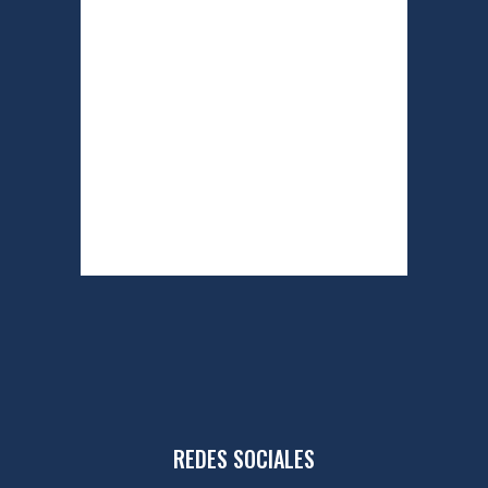
acto tuvo lugar en la emblemática
Real Casa de Correos, sede de la
Comunidad de Madrid, en pleno
corazón de la...
READ MORE
REDES SOCIALES